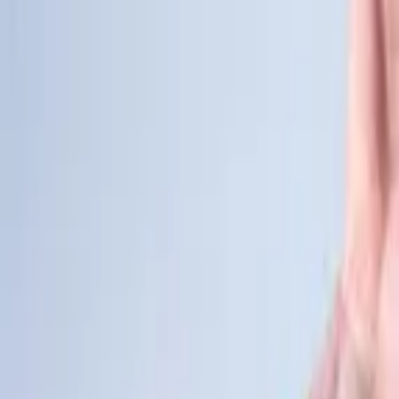
INICIO
VIDEOS
SELECCIÓN FÚTBOL DE ESPAÑA
FÚTBOL INTERNACIONAL
LA LIGA
FC BARCELONA
REAL MADRID
ATLÉTICO DE MADRID
STAFF
CONÓCENOS
QUIÉNES SOMOS
CONTACTO