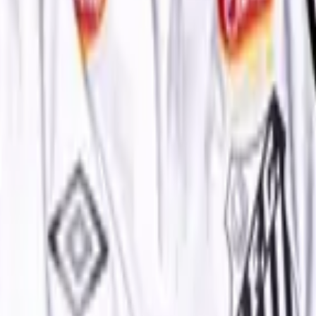
investigado por apuestas
nvestigado por tema de apuestas